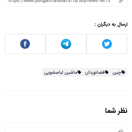
https://www.pishgamfanavari.ir/fa/tiny/news-4875
ارسال به دیگران :
چین
فضانوردان
ماشین لباسشویی
نظر شما