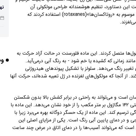
یت این دستاورد، تنظیم هوشمندانه طراحی مولکولی آن
تهی
است. پژوهشگران از مولکول‌های به هم پیوسته مکانیکی موسوم به «روتاکسان‌ها»(rotaxanes) استفاده کردند که
صن
‌لغزند.
شد
ول‌ها متصل کردند. این ماده فلورسنت در حالت آزاد حرکت به
وب
انند زمانی که کشیده یا خم شود - به رنگ آبی درمی‌آید.
ی تغییر رنگ می‌دهد. سلولز با تشکیل پیوندهای هیدروژنی
باش
 از آنجا که مولکول‌های لغزنده در ژل تعبیه شده‌اند، حرکت آنها
هوش
ان است و می‌تواند به راحتی در برابر کشش بالا بدون شکستن
وص
مقاومت کند. همچنین، این ماده بسیار مقاوم است و سفتی ۱۴۲ مگاژول بر متر مکعب را از خود نشان می‌دهد. این ماده با
ی ترسیم کند. این ماده از یک حسگر دوگانه بهره می‌برد زیرا با
رنجی و در دمای پایین آبی رنگ است. یکی از مزایای اصلی این
بلن
 است که می‌تواند آسیب‌ها را در دمای اتاق در عرض چند ساعت
مع