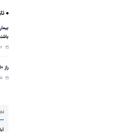
تاز
باشند
:۰۷
راز «
:۱۳
اخر
آیا