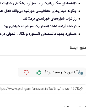
دانشمندان سگ رباتیک را با مغز آزمایشگاهی هدایت ک
چگونه میدان‌های مغناطیسی خورشید بی‌وقفه فعال هس
راز ذرات شراره‌های خورشیدی برملا شد
در دهه آینده شاهد انفجار یک سیاه‌چاله خواهیم بود
دستاورد جدید دانشمندان آکسفورد و UCL ، تحولی در درمان پارکینسون
منبع:
ايسنا
آیا این خبر مفید بود؟
ttps://www.pishgamfanavari.ir/fa/tiny/news-4978