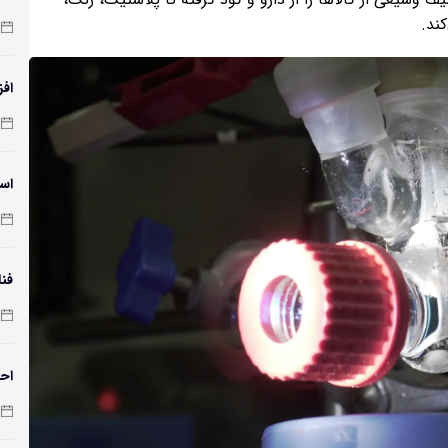
ند.
افز
دمای 
اسک
فنا
اس
احت