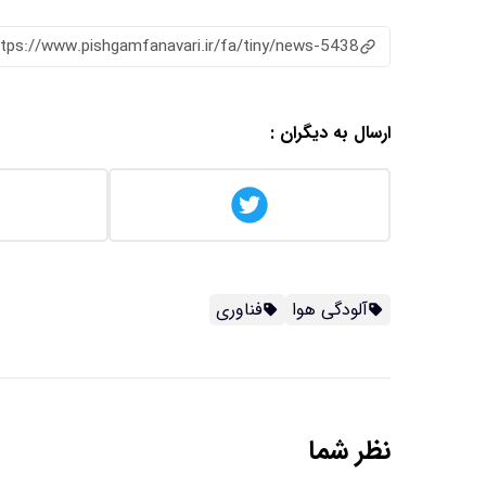
ttps://www.pishgamfanavari.ir/fa/tiny/news-5438
ارسال به دیگران :
آلودگی هوا
فناوری
نظر شما