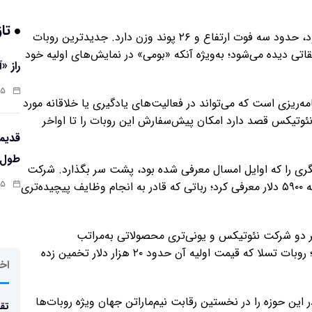
تاز
روبات ارزان‌قیمت «بومی» برخلاف همتایان پیشرفته‌تر خود، حدود سه فوت ارتفاع و ۲۶ پوند وزن دارد. جدیدترین روبات
اتی دیده می‌شود؛ به‌ویژه آنکه «بومی» در نمایش‌های اولیه خود
راز «
:۱۳
ارای یک رابط برنامه‌ریزی است که می‌تواند در فعالیت‌های یادگیری یا خلاقانه مورد
نئوتیکس قصد دارد امکان پیش‌سفارش این روبات را تا اواخر
طول‌ع
گری را که اوایل امسال معرفی شده بود، پشت سر بگذارد. شرکت
:۱۱
یونی‌تری در تابستان امسال روبات R۱ خود را با قیمت پایه ۵۹۰۰ دلار معرفی کرد؛ رباتی که قادر به انجام وظایف پیچیده‌تری
بات R۱ ارزان‌تر است، اما هر دو شرکت نئوتیکس و یونی‌تری محصولاتی به‌مراتب
مقرون‌به‌صرفه‌تر از روبات «اپتیموس» تسلا عرضه می‌کنند؛ روبات تسلا که قیمت اولیه آن حدود ۲۰ هزار دلار تخمین زده
اخر
این حوزه را در نخستین رقابت نیم‌ماراتن جهان ویژه روبات‌ها
تقد