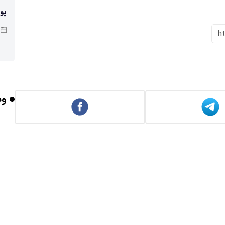
پو
h
چرا
وب
بر
برخورد ۴ تن 
ایر