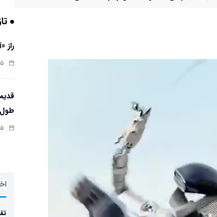
تاز
راز «
:۱۳
طول‌ع
:۱۱
اخر
تقد