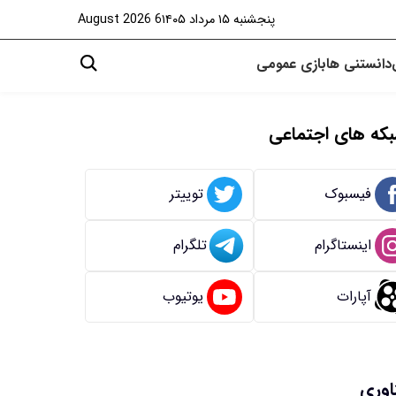
پنجشنبه ۱۵ مرداد ۱۴۰۵
6 August 2026
دانستنی ها
بازی
عمومی
که های اجتماعی
فیسبوک
توییتر
اینستاگرام
تلگرام
آپارات
یوتیوب
اوری