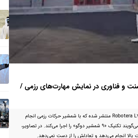
نت و فناوری در نمایش مهارت‌های رزمی /
به مناسبت سال نو چینی، ویدیویی از ربات انسان‌نمای Robotera L۷ منتشر شده که با شمشیر حرکات رزمی انجام
می‌دهد. رسانه‌ها به آن لقب Linghu Chong داده‌اند و می‌گویند تکنیک «۹ شمشیر دوگو» را اجرا می‌کند. در تصاویر،
بالا انجام می‌دهد و تعادلش را از دست نمی‌دهد.