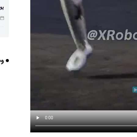
پو
چرا
وب
بر
برخورد ۴ تن 
ایر