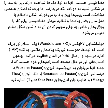
مغناطیسی هستند. آنها به توکامک‌ها شباهت دارند زیرا پلاسما را
در شکلی شبیه به دونات نگه می‌دارند، اما برخلاف اضلاع هندسی
توکامک، استلاریتورها پیچ و تاب می‌خورند. شکل نامنظم با
مدل‌سازی رفتار پلاسما و تنظیم میدان مغناطیسی برای کار با
ویژگی‌های خاص به جای مجبور کردن آن به داشتن شکل منظم
تعیین می‌شود.
«وندلشتاین ۷-ایکس»(Wendelstein 7-X) یک استلاراتور بزرگ
است که توسط «موسسه فیزیک پلاسمای ماکس پلانک»(IPP)
اداره می‌شود و از سال ۲۰۱۵ در آلمان فعالیت می‌کند. چندین
استارت‌آپ نیز در حال توسعه استلاراتورهای خود هستند که از
جمله آنها می‌توان به «پروکسیما فیوژن»(Proxima Fusion)،
«رنسانس فیوژن»(Renaissance Fusion)، «تئا انرژی»(Thea
Energy) و «تایپ وان انرژی»(Type One Energy) اشاره کرد.