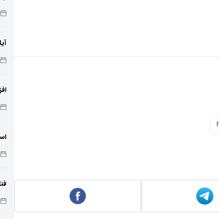
آیا
افز
دمای 
اسک
فنا
اس