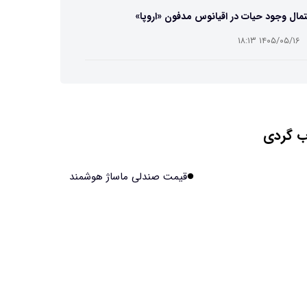
مال وجود حیات در اقیانوس مدفون «اروپا»
۱۴۰۵/۰۵/۱۶ ۱۸:۱۳
ه تصاویر دیجیتالی میکرومتری از نمونه‌های پزشکی و
عتی
۱۴۰۵/۰۵/۱۶ ۱۸:۱۲
 گردی
تبدیل پلاستیک سرسخت PVC به ماده روان‌کننده ممکن
۱۴۰۵/۰۵/۱۶ ۱۸:۱۰
قیمت صندلی ماساژ هوشمند
بیماری های لثه شاید مقدمه ای برای ابتلا به دیابت نوع ۲
ند
۱۴۰۵/۰۵/۱۶ ۱۸:۰۷
 مصنوعی چینی از قرنطینه فرار کرد و به اینترنت
ل شد
۱۴۰۵/۰۵/۱۶ ۱۸:۰۵