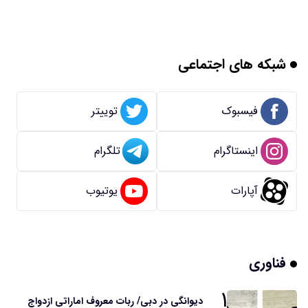
شبکه های اجتماعی
فیسبوک
توییتر
اینستاگرام
تلگرام
آپارات
یوتیوب
فناوری
۱
دیوانگی در دبی/ ربات معروف اماراتی ازدواج