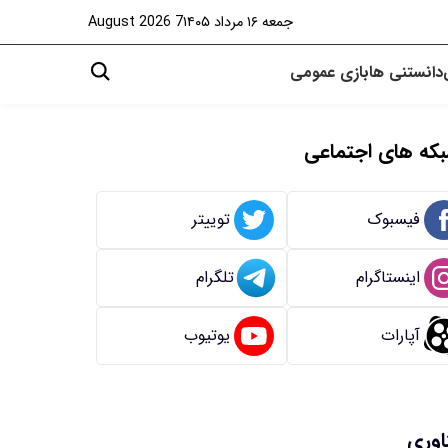
جمعه ۱۶ مرداد ۱۴۰۵
7 August 2026
دانستنی ها
بازی
عمومی
که های اجتماعی
فیسبوک
توییتر
اینستاگرام
تلگرام
آپارات
یوتیوب
اوری