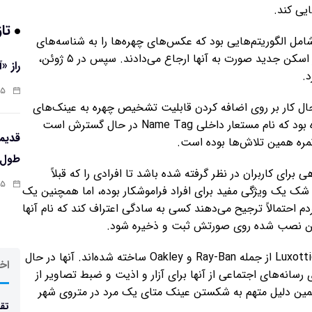
ایی کند.
تاز
ن کشف کرد. این ابزار شامل الگوریتم‌هایی بود که عکس‌های چهره‌ها را به شناسه‌های
بیومتریک ذخیره شده در دستگاه تبدیل می‌کردند و با هر اسکن جدید صورت به آنها ارجاع می‌دادند. سپس در ۵ ژوئن،
راز «
.
:۱۳
ر حال کار بر روی اضافه کردن قابلیت تشخیص چهره به عینک‌های
خود است. با توجه به اینکه این نشریه در آن زمان شنیده بود که نام مستعار داخلی Name Tag در حال گسترش است
طول‌ع
برای کاربران در نظر گرفته شده باشد تا افرادی را که قبلاً
:۱۱
ن شک یک ویژگی مفید برای افراد فراموشکار بوده، اما همچنین یک
دم احتمالاً ترجیح می‌دهند کسی به سادگی اعتراف کند که نام آنها
ین نصب شده روی صورتش ثبت و ذخیره شود.
عینک‌های هوشمند «متا» با همکاری برندهای محبوب Luxottica از جمله Ray-Ban و Oakley ساخته شده‌اند. آنها در حال
اخر
ی رسانه‌های اجتماعی از آنها برای آزار و اذیت و ضبط تصاویر از
ه همین دلیل متهم به شکستن عینک متای یک مرد در متروی شهر
تقد