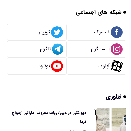
شبکه های اجتماعی
فیسبوک
توییتر
اینستاگرام
تلگرام
آپارات
یوتیوب
فناوری
۱
دیوانگی در دبی/ ربات معروف اماراتی ازدواج
کرد!