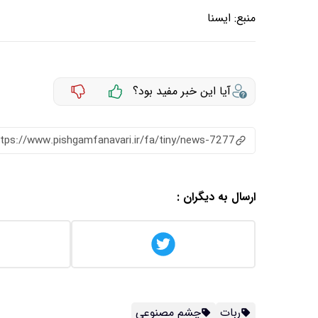
منبع:
ايسنا
آیا این خبر مفید بود؟
ttps://www.pishgamfanavari.ir/fa/tiny/news-7277
ارسال به دیگران :
ربات
چشم مصنوعی