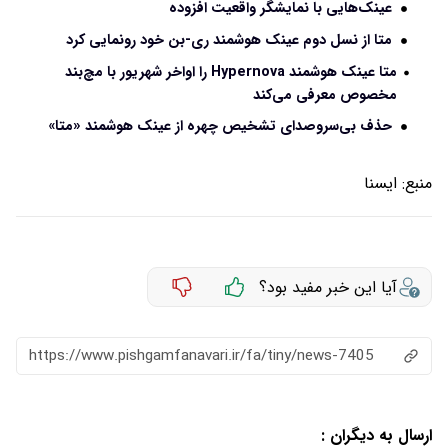
عینک‌هایی با نمایشگر واقعیت افزوده
متا از نسل دوم عینک هوشمند ری-بن خود رونمایی کرد
متا عینک هوشمند Hypernova را اواخر شهریور با مچ‌بند
مخصوص معرفی می‌کند
حذف بی‌سروصدای تشخیص چهره از عینک هوشمند «متا»
منبع:
ايسنا
آیا این خبر مفید بود؟
https://www.pishgamfanavari.ir/fa/tiny/news-7405
ارسال به دیگران :