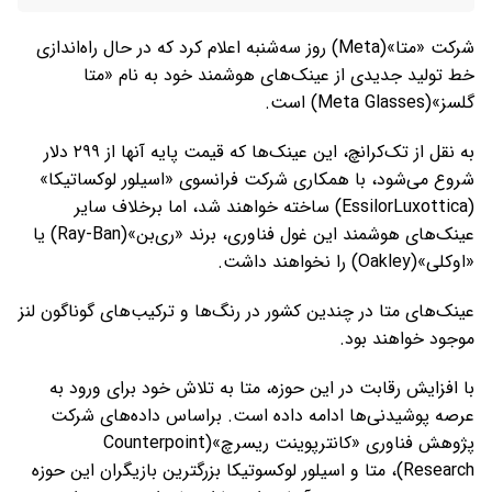
شرکت «متا»(Meta) روز سه‌شنبه اعلام کرد که در حال راه‌اندازی
خط تولید جدیدی از عینک‌های هوشمند خود به نام «متا
گلسز»(Meta Glasses) است.
به نقل از تک‌کرانچ، این عینک‌ها که قیمت پایه آنها از ۲۹۹ دلار
شروع می‌شود، با همکاری شرکت فرانسوی «اسیلور لوکساتیکا»
(EssilorLuxottica) ساخته خواهند شد، اما برخلاف سایر
عینک‌های هوشمند این غول فناوری، برند «ری‌بن»(Ray-Ban) یا
«اوکلی»(Oakley) را نخواهند داشت.
عینک‌های متا در چندین کشور در رنگ‌ها و ترکیب‌های گوناگون لنز
موجود خواهند بود.
با افزایش رقابت در این حوزه، متا به تلاش خود برای ورود به
عرصه پوشیدنی‌ها ادامه داده است. براساس داده‌های شرکت
پژوهش فناوری «کانترپوینت ریسرچ»(Counterpoint
Research)، متا و اسیلور لوکسوتیکا بزرگترین بازیگران این حوزه