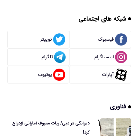
شبکه های اجتماعی
فیسبوک
توییتر
اینستاگرام
تلگرام
آپارات
یوتیوب
فناوری
۱
دیوانگی در دبی/ ربات معروف اماراتی ازدواج
کرد!