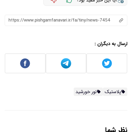
آیا این خبر مفید بود؟
https://www.pishgamfanavari.ir/fa/tiny/news-7454
ارسال به دیگران :
پلاستیک
نور خورشید
نظر شما