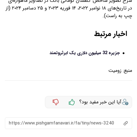
شرح تصویر شاخص: گلفشان کومانی بانک در تصاویر ماهواره‌ای
در تاریخ‌های ۱۸ نوامبر ۲۰۲۲، ۱۴ فوریه ۲۰۲۳ و ۲۵ دسامبر ۲۰۲۴ (از
چپ به راست).
اخبار مرتبط
جزیره 32 میلیون دلاری یک ابرثروتمند
منبع:
زومیت
آیا این خبر مفید بود؟
https://www.pishgamfanavari.ir/fa/tiny/news-3240