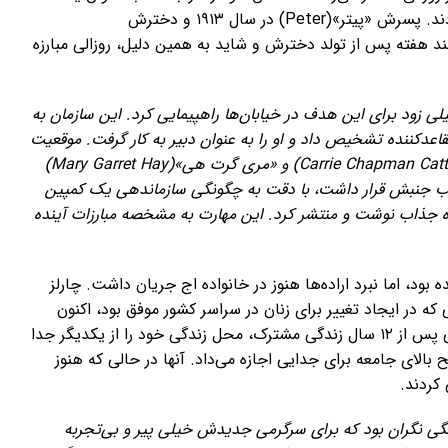
مادر و زن خانه‌دار ایفا کند. او و چارلز تشکیل خانواده دادند. پسرش «پیتر»(Peter) در سال ۱۹۱۳ و دخترش
۱۹۱ به دنیا آمدند. تنها چند هفته پس از تولد دخترش و شاید به همین دلیل، روزالی مبارزه
یلی زود برای این هدف در خیابان‌ها راهپیمایی کرد. این سازمان به
اعدکننده تشخیص داد و او را به عنوان دبیر به کار گرفت. موقعیت
روزالی به او اجازه می‌داد تا مستقیماً با «کری چپمن کت»(Carrie Chapman Catt) و «مری گرت هی»(Mary Garret Hay)
قلب جنبش قرار داشت، با دقت به چگونگی سازماندهی یک کمپین
ه‌ جذاب نوشت و منتشر کرد. این مهارت به مشخصه مبارزات آینده
ان رسیده بود، اما نبرد اراده‌ها هنوز در خانواده اج جریان داشت. چارلز
ه در ایجاد تغییر برای زنان در سراسر کشور موفق بود، اکنون
برای یک نقش سنتی‌تر، صبر کمتری داشت. چارلز و روزالی پس از ۱۲ سال زندگی مشترک، محل زندگی خود را از یکدیگر جدا
بالای جامعه برای جدایی اجازه می‌داد. آنها در حالی که هنوز
‌کردند.
با اشتیاق به بررسی پرنده‌ها روی آورد. او در ۴۸ سالگی نگران بود که برای سرگرمی جدیدش خیلی پیر و بی‌تجربه