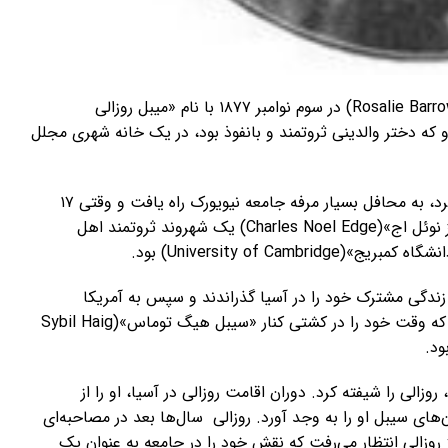
به نقل از نشنال پارک سرویس، «روزالی بارو اج»(Rosalie Barrow Edge) در سوم نوامبر ۱۸۷۷ با نام «میبل روزالی
ویورک به دنیا آمد. او که دختر والدینی ثروتمند و بانفوذ بود، در یک خانه شهری مجلل
روزالی در یک مدرسه خصوصی برای زنان جوان تحصیل کرد، به محافل بسیار مرفه جامعه نیویورک راه یافت و وقتی ۱۷
ساله بود، در سفری همراه با خانواده‌اش به لندن با «چارلز نوئل اج»(Charles Noel Edge) یک شهروند ثروتمند اهل
University of C) بود.
ند و چند سال اول زندگی مشترک خود را در آسیا گذراندند و سپس به آمریکا
بازگشتند. سفر بازگشت از لیورپول به نیویورک برای روزالی که وقت خود را در کشتی کنار «سیبل هیگ توماس»(Sybil Haig
زالی را شیفته ‌کرد. دوران اقامت روزالی در آسیا، او را از
ای سیبل او را به وجد آورد. روزالی سال‌ها بعد در مصاحبه‌ای
 روزالی انتظار می‌رفت که نقش خود را در جامعه به عنوان یک