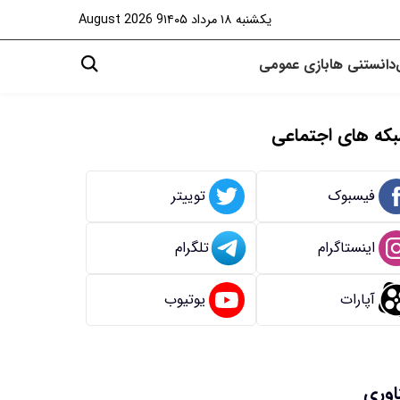
یکشنبه ۱۸ مرداد ۱۴۰۵
9 August 2026
دانستنی ها
بازی
عمومی
که های اجتماعی
فیسبوک
توییتر
اینستاگرام
تلگرام
آپارات
یوتیوب
اوری