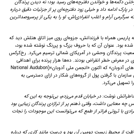
تن دکمه‌ها و خواندن دفترچه‌های رسید بود؛ نه دیدن پرندگان
در پارک ادامه داد و خیلی زود دفترچه‌ای پر از جزئیات دقیق درباره
که سرگرمی آرام و اغلب انفرادی‌اش، او را به یکی از پرسروصداترین
نی در سال ۱۹۲۹، روزالی در سفر به پاریس همراه با فرزندانش، جزوه‌ای روی میز اتاق هتلش دید که
ه بود. عنوان آن که با حروف بزرگ و پررنگ نوشته شده بود،
ضعیت پرندگان وحشی در آمریکای شمالی ترسیم می‌کرد. رخ‌کرکس
ی در معرض خطر انقراض بودند. ده‌ها هزار پرنده برای اهدافی
مانند مد و ورزش قتل عام می‌شدند و «اتحاد ملی انجمن‌های آدوبان» که اکنون «انجمن ملی آدوبان»(National Audubon
، این سازمان با گرفتن پول از گروه‌های شکار در ازای دسترسی به
 تسهیل می‌کرد.
ر خاطراتش نوشت:
در خیابان قدم می‌زدم، بی‌توجه به این که
یس چه معنایی داشت، وقتی ذهنم پر از تراژدی پرندگان زیبایی بود
فرادی با ثروتی فراتر از طمع که می‌توانست این موجودات را نجات
اظت از محیط زیست دومین آن بود و درست مانند کاری که درباره