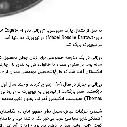
بارو»(Mabel Rosalie Barrow) در نی
در نیویورک بزرگ شد.
انگلستان آشنا شد که فارغ‌التحصیل مهندسی عمران از «دانشگاه کمبریج»(ambridge
روزالی و چارلز در سال ۱۹۰۹ ازدواج کرد
Thomas) فمینیست انگلیسی گذراند، بسیار تغییردهنده بود.
شنیدن جزئیات مبارزه سیبل برای حقوق زنان در انگلستان، رو
آشفتگی‌های سیاسی غرب بی‌خبر نگه داشته بود و داستان‌ه
گفت: «این اولین بیداری ذهن من بود.» اما در آن زمان از