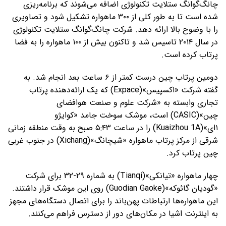
چانگ‌گوانگ ستلایت تکنولوژی اضافه می‌شوند که برنامه‌ریزی
شده است تا به طور کلی از ۳۰۰ ماهواره تشکیل شود و تصاویری
را با وضوح بالا ارائه دهد. شرکت چانگ‌گوانگ ستلایت تکنولوژی
در سال ۲۰۱۴ تاسیس شد و تاکنون بیش از ۱۰۰ ماهواره را به فضا
پرتاب کرده است.
دومین پرتاب چین درست کمتر از ۶ ساعت بعد انجام شد. به
گفته شرکت «اکسپیس»(Expace) که یک ارائه‌دهنده پرتاب
تجاری وابسته به «شرکت علوم و صنعت هوافضای
چین»(CASIC) است، موشک سوخت جامد «کوایژو
۱ای»(Kuaizhou 1A) را در ساعت ۵:۴۳ صبح به وقت منطقه زمانی
شرقی از مرکز پرتاب ماهواره «شیچانگ»(Xichang) در جنوب غربی
چین پرتاب کرد.
چهار ماهواره «تیانکی»(Tianqi) به شماره ۲۹-۳۲ برای شرکت
«گودیان گائوکه»(Guodian Gaoke) روی این موشک قرار داشتند.
این ماهواره‌ها ارتباطات پهن‌باند را برای اتصال دستگاه‌های مجهز
به اینترنت اشیا در مکان‌های دور از دسترس فراهم می‌کنند.