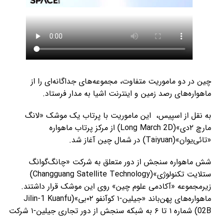
چین در دو ماموریت متفاوت، مجموعه‌های جداگانه‌ای را از
ماهواره‌های رصد زمین و اینترنت اشیا به مدار فرستاد.
به نقل از اسپیس، این ماموریت با پرتاب یک موشک «لانگ
مارچ ۲دی»(Long March 2D) از مرکز پرتاب ماهواره
«تائی‌یوان»(Taiyuan) در شمال چین آغاز شد.
شش ماهواره سنجش از دور متعلق به شرکت «چانگ‌گوانگ
ستلایت تکنولوژی»(Changguang Satellite Technology)
زیرمجموعه «آکادمی علوم چین» روی این موشک قرار داشتند.
ماهواره‌های پهن‌باند «جیلین-۱ کوآنفو ۰۲بی»(Jilin-1 Kuanfu
02B) شماره ۱ تا ۶ به شبکه سنجش از دور تجاری جیلین-۱ شرکت