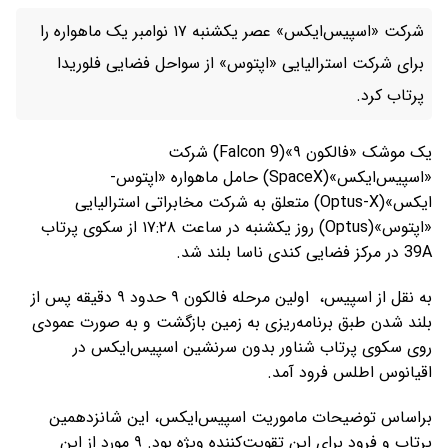
شرکت «اسپیس‌ایکس» عصر یکشنبه ۱۷ نوامبر یک ماهواره را
برای شرکت استرالیایی «اپتوس» از سواحل فضایی فلوریدا
پرتاب کرد.
یک موشک «فالکون ۹»(Falcon 9) شرکت
«اسپیس‌ایکس»(SpaceX) حامل ماهواره «اپتوس-
ایکس»(Optus-X) متعلق به شرکت مخابراتی استرالیایی
«اپتوس»(Optus) روز یکشنبه در ساعت ۱۷:۲۸ از سکوی پرتاب
39A در مرکز فضایی کندی ناسا بلند شد.
به نقل از اسپیس، اولین مرحله فالکون ۹ حدود ۹ دقیقه پس از
بلند شدن طبق برنامه‌ریزی به زمین بازگشت و به صورت عمودی
روی سکوی پرتاب شناور بدون سرنشین اسپیس‌ایکس در
اقیانوس اطلس فرود آمد.
براساس توضیحات ماموریت اسپیس‌ایکس، این شانزدهمین
پرتاب و فرود برای این تقویت‌کننده ویژه بود. ۹ مورد از این