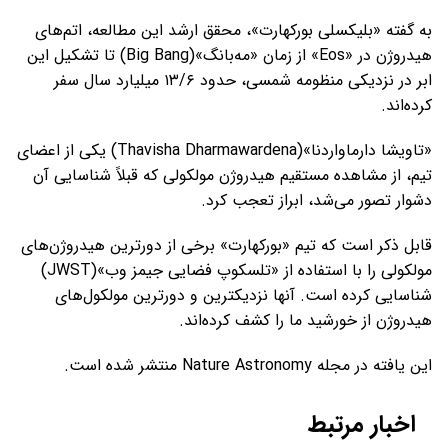
به گفته «بلیکسلی بورکهارت»، محقق ارشد این مطالعه، اتم‌های
هیدروژن در «Eos» از زمان «مه‌بانگ»(Big Bang) تا تشکیل این
ابر در نزدیکی منظومه شمسی، حدود ۱۳/۶ میلیارد سال سفر
کرده‌اند.
«تاویشا دارماواردنا»(Thavisha Dharmawardena) یکی از اعضای
تیم، از مشاهده مستقیم هیدروژن مولکولی که قبلاً شناسایی آن
دشوار تصور می‌شد، ابراز تعجب کرد.
قابل ذکر است که تیم «بورکهارت» برخی از دورترین هیدروژن‌های
مولکولی را با استفاده از «تلسکوپ فضایی جیمز وب»(JWST)
شناسایی کرده است. آنها نزدیکترین و دورترین مولکول‌های
هیدروژن از خورشید ما را کشف کرده‌اند.
این یافته در مجله Nature Astronomy منتشر شده است.
اخبار مرتبط