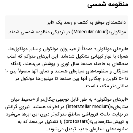
منظومه شمسی
دانشمندان موفق به کشف و رصد یک «ابر
مولکولی»(Molecular cloud) در نزدیکی منظومه شمسی شدند.
«ابرهای مولکولی» عمدتاً از هیدروژن مولکولی و سایر مولکول‌ها،
همراه با غبار کیهانی تشکیل شده‌اند. این ابرهای متراکم که اغلب
منطقه‌ای به فاصله صدها سال نوری را پوشش می‌دهند، زادگاه
ستارگان و منظومه‌های سیاره‌ای هستند و دمای آنها معمولاً بین ۱۰
تا ۵۰ کلوین و چگالی‌ آنها بین صدها تا میلیون‌ها مولکول در
سانتی‌متر مکعب است.
«ابرهای مولکولی» به طور قابل توجهی چگال‌تر از «محیط میان
ستاره‌ای»(interstellar medium) در اطراف هستند. نیروی گرانش
در نهایت باعث فروپاشی مناطق متراکم‌تر درون این ابرها می‌شود
و «پیش‌ستاره‌هایی»(protostars) را تشکیل می‌دهد که به
منظومه‌های ستاره‌ای جدید تبدیل می‌شوند.