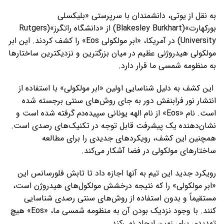
به نقل از یوتی، دانشمندان با سرپرستی «بلیکسلی
بورکهارت»(Blakesley Burkhart) از «دانشگاه راتگرز»(Rutgers
University) در آمریکا، «ابر مولکولی Eos» را کشف کردند. این ابر
مولکولی هیدروژنی عظیم در میان بزرگترین و نزدیکترین ساختارها
به منظومه شمسی ما قرار دارد.
این کشف به دلیل شناسایی اولین «ابر مولکولی» با استفاده از
انتشار نور فرابنفش دور به جای روش‌های سنتی برجسته شده
است. نام «Eos» از نام الهه یونانی سپیده‌دم گرفته شده است و
نشان‌دهنده یک پیشرفت قابل توجه در تکنیک‌های رصدی است.
همچنین این کشف، رویکردهای جدیدی را برای مطالعه
ساختارهای مولکولی در فضا آشکار می‌کند.
رویکرد جدید این تیم به آنها اجازه داد تا تابش فلورسانس این
«ابر مولکولی» را که نتیجه درخشش مولکول‌های هیدروژن است،
مستقیماً و بدون استفاده از روش‌های سنتی رصدی شناسایی
کنند. با وجود نزدیک بودن آن به منظومه شمسی ما، «Eos» هیچ
تهدیدی برای زمین ایجاد نمی‌کند.