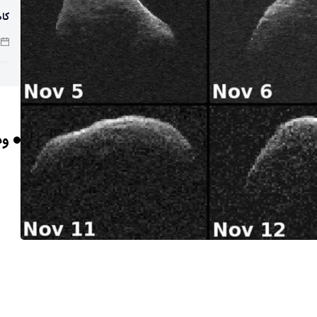
کاه
پو
وب
چرا
بر
برخورد ۴ تن 