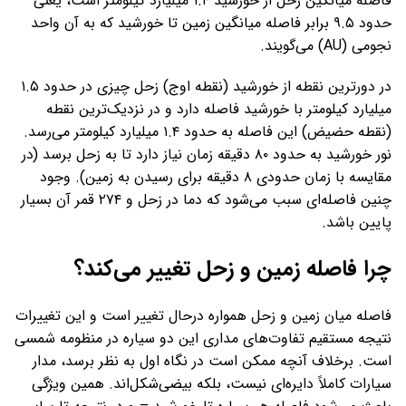
فاصله میانگین زحل از خورشید ۱.۴ میلیارد کیلومتر است، یعنی
حدود ۹.۵ برابر فاصله میانگین زمین تا خورشید که به آن واحد
نجومی (AU) می‌گویند.
در دورترین نقطه از خورشید (نقطه اوج) زحل چیزی در حدود ۱.۵
میلیارد کیلومتر با خورشید فاصله دارد و در نزدیک‌ترین نقطه
(نقطه حضیض) این فاصله به حدود ۱.۴ میلیارد کیلومتر می‌رسد.
نور خورشید به حدود ۸۰ دقیقه زمان نیاز دارد تا به زحل برسد (در
مقایسه با زمان حدودی ۸ دقیقه برای رسیدن به زمین). وجود
چنین فاصله‌ای سبب می‌شود که دما در زحل و ۲۷۴ قمر آن بسیار
پایین باشد.
چرا فاصله زمین و زحل تغییر می‌کند؟
فاصله میان زمین و زحل همواره درحال تغییر است و این تغییرات
نتیجه مستقیم تفاوت‌های مداری این دو سیاره در منظومه شمسی
است. برخلاف آنچه ممکن است در نگاه اول به نظر برسد، مدار
سیارات کاملاً دایره‌ای نیست، بلکه بیضی‌شکل‌اند. همین ویژگی