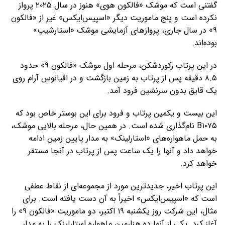
گفتنی است که موشک «فالکون هوی» هنوز در سال ۲۰۲۵ پرواز
نکرده است و پنج ماموریت دیگر «اسپیس‌ایکس» غیر از «فالکون
۹» در سال جاری، پروازهای آزمایشی موشک «استارشیپ»
بوده‌اند.
در این پرتاب رکوردشکن، مرحله اول موشک «فالکون ۹» حدود
۸.۵ دقیقه پس از پرتاب به زمین بازگشت و در اقیانوس آرام روی
یک قایق بدون سرنشین فرود آمد.
این بیست و یکمین پرتاب و فرود برای این بوستر خاص بود که
B۱۰۷۵ نام‌گذاری شده است. در همین حال، مرحله بالایی موشک،
به حمل ماهواره‌های «استارلینک» به مدار پایین زمین ادامه
خواهد داد و آنها را یک ساعت پس از پرتاب در آنجا مستقر
خواهد کرد.
این پرتاب اخیر، جدیدترین مورد از مجموعه‌ای از نقاط عطفی
است که «اسپیس‌ایکس» اخیراً به آن دست یافته است. برای
مثال، این شرکت روز یکشنبه ۱۹ اکتبر، دو ماموریت «فالکون ۹» را
آغاز کرد. یکی از آنها ده هزارمین ماهواره استارلینک را به مدار