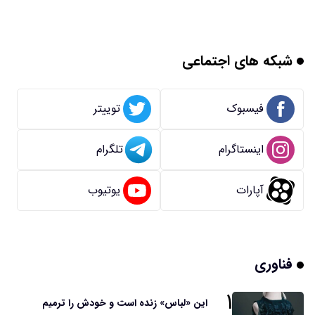
شبکه های اجتماعی
فیسبوک
توییتر
اینستاگرام
تلگرام
آپارات
یوتیوب
فناوری
۱
این «لباس» زنده است و خودش را ترمیم