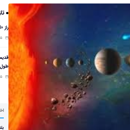
تاز
راز «
:۱۳
طول‌ع
:۱۱
اخر
بلن