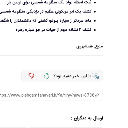
ثبت لحظه تولد یک منظومه شمسی برای اولین بار
کشف یک ابر مولکولی عظیم در نزدیکی منظومه شمسی
ماه، سردتر از سیاره پلوتو؛ کشفی که دانشمندان را شگفت
کشف ۲ نشانه مهم از حیات در جو سیاره زهره
منبع:
همشهری
آیا این خبر مفید بود؟
ttps://www.pishgamfanavari.ir/fa/tiny/news-6738
ارسال به دیگران :