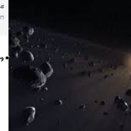
کاه
پو
وب
چرا
بر
برخورد ۴ تن 