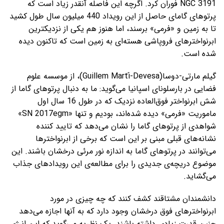
NGC 3191 فوران کرد. اگرچه این فاصله آنقدر زیاد است که
پرتوهای گامای حاصل از این رویداد 440 میلیون سال طول کشید
تا به زمین و «فرمی» برسند، اما هنوز هم یکی از نزدیکترین
ابرنواخترهای فروپاشی هسته‌ای به زمین است که تاکنون دیده
شده است.
گیلم مارتی-دوسا(Guillem Martí-Devesa)، از موسسه علوم
فضایی در بارسلونای اسپانیا می‌گوید: ما به دنبال پرتوهای گاما از
شش ابرنواختر فوق‌العاده نزدیک که در طول 16 سال اول
ماموریت «فرمی» دیده شده‌اند، بودیم و تنها «SN 2017egm»
شواهدی از پرتوهای گاما را نشان می‌دهد که تایید کننده‌
نشانه‌های قبلی مبنی بر این است که برخی از ابرنواخترها
می‌توانند در پرتوهای گاما به اندازه‌ نور مرئی درخشان باشند. این
موضوع دریچه‌ی جدیدی را برای مطالعه‌ی این رویدادهای جذاب
می‌گشاید.
دانشمندان مشتاقند کشف کنند که چه چیزی در مورد
ابرنواخترهای فوق درخشان وجود دارد که به آنها اجازه می‌دهد
چنین قدرت زیادی داشته باشند. یک نظریه می‌گوید که این انرژی