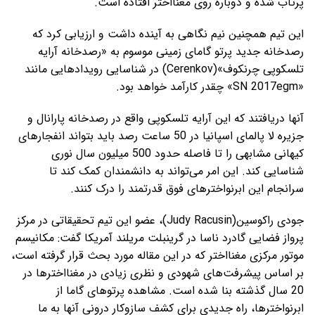
پرتاب شده و دوباره روی مغنااختر افتاده است.
این تیم همچنین نیم نگاهی به آینده داشت و ارزیابی کرد که
رصدخانه جدید پرتو گامای زمینی موسوم به «رصدخانه آرایه
تلسکوپی چرنکوف»(Cerenkov) در شناسایی رویدادهایی مانند
«SN 2017egm» چقدر کارآمد خواهد بود.
آنها دریافتند که این آرایه تلسکوپی واقع در رصدخانه پارانال و
جزیره لا پالمای اسپانیا در 50 ساعت رصد باید بتواند انفجارهای
کیهانی مشابهی را تا فاصله حدود 500 میلیون سال نوری
شناسایی کند. این امر می‌تواند به دانشمندان کمک کند تا
سرانجام این ابرنواخترهای فوق قدرتمند را درک کنند.
جودی راکوسین(Judy Racusin)، عضو این تیم تحقیقاتی در مرکز
پرواز فضایی گادرد ناسا در گرینبلت مریلند آمریکا گفت: مکانیسم
موتور مرکزی مغنااختر که در این مقاله مورد بحث قرار گرفته است،
بر اساس پیشرفت‌های شهودی و نظری زیادی در مغنااخترها در
20 سال گذشته بنا شده است. مشاهده پرتوهای گاما از
ابرنواخترها، راه جدیدی برای کشف سازوکار درونی آنها به ما