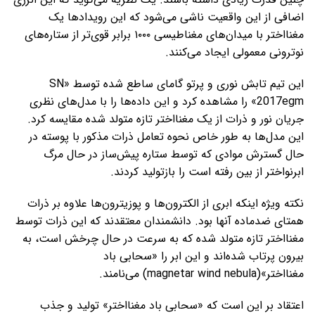
اضافی از این واقعیت ناشی می‌شود که این رویدادها یک
مغنااختر با میدان‌های مغناطیسی ۱۰۰۰ برابر قوی‌تر از ستاره‌های
نوترونی معمولی ایجاد می‌کنند.
این تیم تابش نوری و پرتو گامای ساطع شده توسط «SN
2017egm» را مشاهده کرد و این داده‌ها را با مدل‌های نظری
جریان نور و ذرات از یک مغنااختر تازه متولد شده مقایسه کرد.
این مدل‌ها به طور خاص نحوه‌ تعامل ذرات مذکور با پوسته‌ در
حال گسترش موادی که توسط ستاره‌ پیش‌ساز در حال مرگ
ابرنواختر از بین رفته است را بازتولید کردند.
نکته ویژه اینکه ابری از الکترون‌ها و پوزیترون‌ها علاوه بر ذرات
همتای ضدماده‌ آنها بود. دانشمندان معتقدند که این ذرات توسط
مغنااختر تازه متولد شده که به سرعت در حال چرخش است، به
بیرون پرتاب شده‌اند و این ابر را «سحابی باد
مغنااختر»(magnetar wind nebula) می‌نامند.
اعتقاد بر این است که «سحابی باد مغنااختر» تولید و جذب