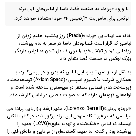
با ورود «پرادا» به صنعت فضا، ناسا از لباس‌های این برند
لوکس برای ماموریت «آرتمیس ۴» خود استفاده خواهد کرد.
خانه مد ایتالیایی «پرادا»(Prada) روز یکشنبه هفتم ژوئن از
لباسی که قرار است فضانوردان ناسا در سفر به ماه بپوشند،
رونمایی کرد و تلاش خود را برای تبدیل شدن به اولین بازیگر
بزرگ لوکس در صنعت فضا نشان داد.
به نقل از بیزینس تایمز، این لباس که بدن را در بر می‌گیرد، با
همکاری شرکت «آکسیوم اسپیس»(Axiom Space) توسعه‌دهنده
زیرساخت‌های فضایی مستقر در هیوستون ساخته شده است و
لوله‌های تهویه‌ای دارند که به صورت بافتنی در لباس کار شده‌اند.
«لورنزو برتلی»(Lorenzo Bertelli)، مدیر ارشد بازاریابی پرادا طی
مراسمی که در فروشگاه منهتن این برند برگزار شد، در کنار مانکنی
ایستاد که لباس «خنک‌کننده و تهویه مایع»(LCVG) جدید را
پوشیده بود و گفت: ما طیف گسترده‌ای از توانایی و دانش فنی را