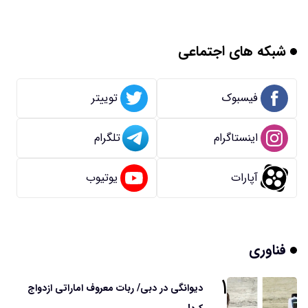
شبکه های اجتماعی
فیسبوک
توییتر
اینستاگرام
تلگرام
آپارات
یوتیوب
فناوری
۱
دیوانگی در دبی/ ربات معروف اماراتی ازدواج