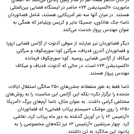
ماموریت «اکسپدیشن ۷۴» حاضر در ایستگاه فضایی بین‌المللی
هستند. در میان آنها سه نفر آمریکایی هستند، شامل فضانوردان
ناسا؛ جک هاتاوی، جسیکا مایر و کریس ویلیامز که همگی به
عنوان مهندس پرواز خدمت می‌کنند.
دیگر فضانوردان نیز عبارتند از سوفی آدنوت از آژانس فضایی اروپا
و فضانوردان آندری فدیاف، سرگئی کود-سورچکوف و سرگئی
میکاف از آژانس فضایی روسیه. کود-سورچکوف فرمانده
«اکسپدیشن ۷۴» است، در حالی که آدنوت، فدیاف و میکاف
مهندس پرواز هستند.
ناسا فقط به طور منفعلانه جشن‌های ۲۵۰ سالگی استقلال ایالات
متحده را برگزار نکرد؛ بلکه این آژانس این مناسبت را به روش‌های
مختلفی گرامی داشت. به عنوان مثال، ناسا آرم‌های بزرگ «آمریکا
۲۵۰» را روی موشک «سیستم پرتاب فضایی» که فضانوردان
«آرتمیس ۲» را در آوریل گذشته به دور ماه پرتاب کرد، نقاشی
کرد. چهار سرنشین «آرتمیس ۲» نیز تکه‌های مخصوصی را به
یادبود این سالگرد به تن داشتند.