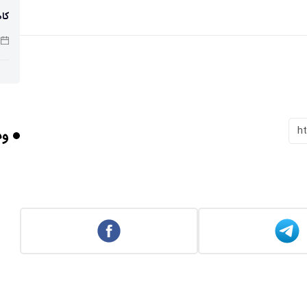
کاه
پو
h
وب
چرا
بر
برخورد ۴ تن 