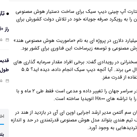
 از استارت آپ چینی دیپ سیک برای ساخت دستیار هوش مصنوعی
تاز
ن را به رویکرد صرفه جویانه خود در تلاش دولت کشورش برای
راز «
وستان در مارس ۲۰۲۴ میلادی از سرمایه گذاری ۱.۲۵ میلیارد دلاری در پروژه ای به نام «ماموریت هوش مصنوعی هند»
:۱۳
وش مصنوعی و توسعه زیرساخت این فناوری برای کشور بود.
خنرانی در رویدادی گفت: برخی افراد مقدار سرمایه گذاری های
دولتی در طرح «ماموریت هوش مصنوعی هند» را زیر سوال می برند. آیا آنچه دیپ سیک انجام داده، دیده اید؟ ۵.۵
طول‌ع
فاده از قدرت مغز.
:۱۱
دیپ سیک چشم انداز سرمایه گذاری در هوش مصنوعی در سراسر جهان را تغییر داده و مدعی است فقط طی ۲ ماه و با
سم آلتمن مدیر ارشد اجرایی اوپن ای آی در بازدید از هند در
اخر
ک تیم هندی بتواند مدل هوش مصنوعی قدرتمندی در حد و اندازه
بلن