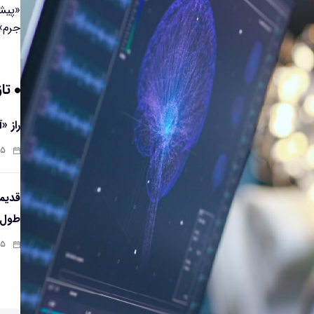
تاز
راز «
:۱۳
طول‌ع
:۱۱