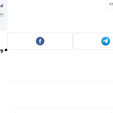
h
کاه
پو
وب
چرا
بر
برخورد ۴ تن 