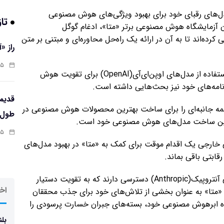
مدل‌های رقبای خود برای بهبود ویژگی‌های هوش مصنوعی
تاز
ن آزمایشگاه هوش مصنوعی برتر «متا»، ادغام گوگل
بررسی کرده‌اند تا به آن در ارائه یک راه‌حل محاوره‌ای و مبتنی بر متن
راز «
:۱۳
طبق این گزارش، «متا» نه تنها با جمینای، بلکه در مورد استفاده از مدل‌های اوپن‌ای‌آی(OpenAI) برای تقویت هوش
امه‌های خود نیز بحث‌هایی داشته است.
همه جانبه‌ای را برای ساخت بهترین محصولات هوش مصنوعی در
طول‌ع
نین ساخت مدل‌های هوش مصنوعی خود است.
:۱۱
خارجی یک اقدام موقت برای کمک به «متا» در بهبود مدل‌های
کارمندان «متا» در حال حاضر به مدل‌های هوش مصنوعی آنتروپیک(Anthropic) دسترسی دارند که به تقویت دستیار
اخر
«متا» به عنوان بخشی از تلاش‌های خود برای جذب محققان
 برای تشکیل آزمایشگاه ابرهوش مصنوعی خود، بسته‌های جبران خسارت پرسودی را
بلن