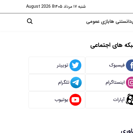
شنبه ۱۷ مرداد ۱۴۰۵
8 August 2026
دانستنی ها
بازی
عمومی
که های اجتماعی
فیسبوک
توییتر
اینستاگرام
تلگرام
آپارات
یوتیوب
اوری