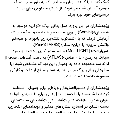
کمک کند تا با کاهش زمان و منابعی که به طور سنتی صرف
بررسی آسمان شب می‌شوند، از هوش مصنوعی برای بهبود
بررسی‌های خود بهره ببرند.
پژوهشگران در این پروژه، مدل زبانی بزرگ «گوگل» موسوم به
«جمینای»(Gemini) را روی سه مجموعه داده درباره آسمان شب
آزمایش کردند که با «تلسکوپ نقشه‌برداری پانوراما و سیستم
واکنش سریع» یا «پان-استارز»(Pan-STARRS)،
«میرلیشت»(MeerLICHT) و «سیستم آخرین هشدار برخورد
سیارک به زمین» یا «اطلس»(ATLAS) به دست آمده‌اند. هدف از
ارائه سه مجموعه داده به جمینای این بود که مشخص شود آیا
مدل‌های زبانی بزرگ می‌توانند به همان سطح از دقت و کارآیی
مجموعه داده‌ها دست یابند.
پژوهشگران از دستورالعمل‌های ویژه‌ای برای جمینای استفاده
کردند تا ۱۵ نمونه را با دستورالعمل‌هایی برای طبقه‌بندی آنها به
عنوان «بدون علاقه»، «کم‌علاقه» و «پرعلاقه» برای ساخته‌های
دست انسان در آسمان، ستاره‌های متغیر و رویدادهای انفجاری،
با مخزن کامل مثال‌ها، دستورالعمل‌ها و دستورالعمل‌های