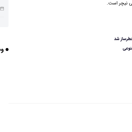
ی نیچر است.
ربا
طرساز شد
وب
نوعی
هو
گر
تأث