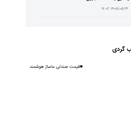
۱۴۰۵/۰۵/۱۴ ۱۶:۰۲
ت افسانه‌ای نیم انسان و نیم اسب با دستان اره برقی
۱۴۰۵/۰۵/۱۴ ۱۶:۰۰
 گردی
ش مصنوعی جدید، انسان از آب درآمد!
۱۴۰۵/۰۵/۱۴ ۱۵:۵۹
قیمت صندلی ماساژ هوشمند
اولین منظومه خصوصی جهان برای تقویت GPS مجوز
فت
۱۴۰۵/۰۵/۱۴ ۱۵:۵۶
یر پنهانی داروهای جدید لاغری بر چشم‌ها!
۱۴۰۵/۰۵/۱۴ ۱۵:۵۴