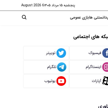
پنجشنبه ۱۵ مرداد ۱۴۰۵
6 August 2026
دانستنی ها
بازی
عمومی
که های اجتماعی
فیسبوک
توییتر
اینستاگرام
تلگرام
آپارات
یوتیوب
اوری