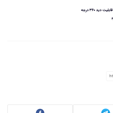
ید ۳۶۰ درجه
h