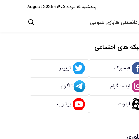
پنجشنبه ۱۵ مرداد ۱۴۰۵
6 August 2026
دانستنی ها
بازی
عمومی
که های اجتماعی
فیسبوک
توییتر
اینستاگرام
تلگرام
آپارات
یوتیوب
اوری