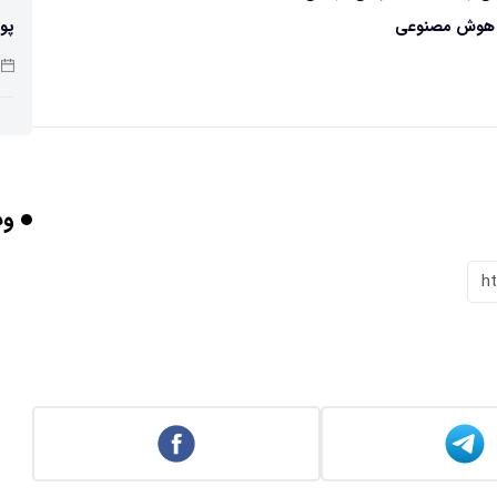
پو
با هوش مصنوعی
چرا
وب
بر
h
برخورد ۴ تن 
ایر