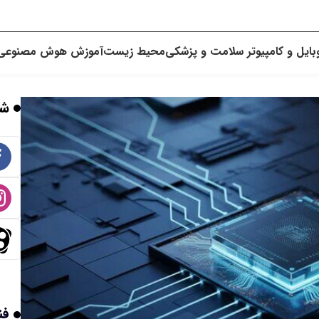
بایل و کامپیوتر
سلامت و پزشکی
محیط زیست
آموزش
هوش مصنوعی
شب
فن