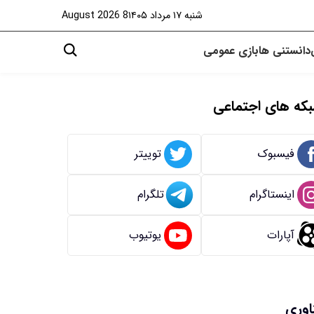
شنبه ۱۷ مرداد ۱۴۰۵
8 August 2026
دانستنی ها
بازی
عمومی
که های اجتماعی
فیسبوک
توییتر
اینستاگرام
تلگرام
آپارات
یوتیوب
اوری