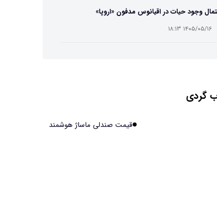
مال وجود حیات در اقیانوس مدفون «اروپا»
۱۴۰۵/۰۵/۱۶ ۱۸:۱۳
ه تصاویر دیجیتالی میکرومتری از نمونه‌های پزشکی و
عتی
۱۴۰۵/۰۵/۱۶ ۱۸:۱۲
 گردی
تبدیل پلاستیک سرسخت PVC به ماده روان‌کننده ممکن
۱۴۰۵/۰۵/۱۶ ۱۸:۱۰
قیمت صندلی ماساژ هوشمند
بیماری های لثه شاید مقدمه ای برای ابتلا به دیابت نوع ۲
ند
۱۴۰۵/۰۵/۱۶ ۱۸:۰۷
 مصنوعی چینی از قرنطینه فرار کرد و به اینترنت
ل شد
۱۴۰۵/۰۵/۱۶ ۱۸:۰۵