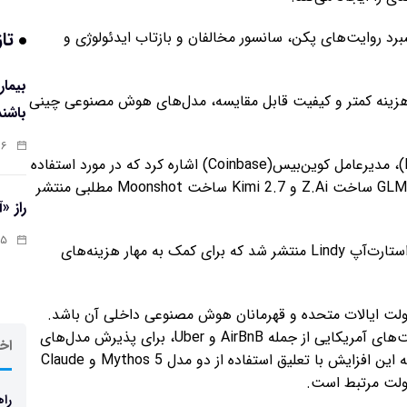
تاز
د روایت‌های پکن، سانسور مخالفان و بازتاب ایدئولوژی و
 هزینه کمتر و کیفیت قابل مقایسه، مدل‌های هوش مصنوعی چینی
باشند
:۰۷
این گزارش به نقل از برایان آرمسترانگ(Brian Armstrong)، مدیرعامل کوین‌بیس(Coinbase) اشاره کرد که در مورد استفاده
این شرکت از دو هوش مصنوعی ساخت چین شامل GLM 5.2 ساخت Z.Ai و Kimi 2.7 ساخت Moonshot مطلبی منتشر
راز «
:۱۳
یک گزارش دیگر CNBC در ماه ژوئن به نقل از مدیرعامل استارت‌آپ Lindy منتشر شد که برای کمک به مهار هزینه‌های
 دولت ایالات متحده و قهرمانان هوش مصنوعی داخلی آن باشد.
چند روز پیش، پایگاه Nikkei Asia از افزایش رقابت شرکت‌های آمریکایی از جمله AirBnB و Uber، برای پذیرش مدل‌های
اخر
هوش مصنوعی چینی خبر داد. در آن گزارش آمده است که این افزایش با تعلیق استفاده از دو مدل Mythos 5 و Claude
راه