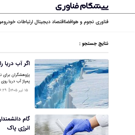
فناوری
نجوم و هوافضا
اقتصاد دیجیتال
ارتباطات
خودرو
مو
نتایج جستجو :
اگر آب دریا 
پژوهشگران برای نخس
پمپاژ آب دریا رو
|
۱۵ تیر ۱۴۰۵
۶:۲۹
گام دانشمندان
انرژی پاک