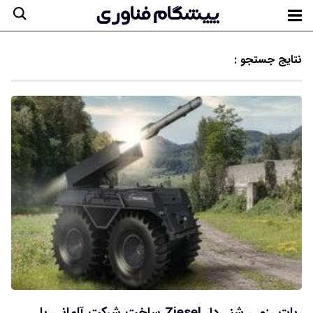
نتایج جستجو :