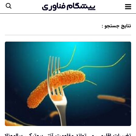
نتایج جستجو :