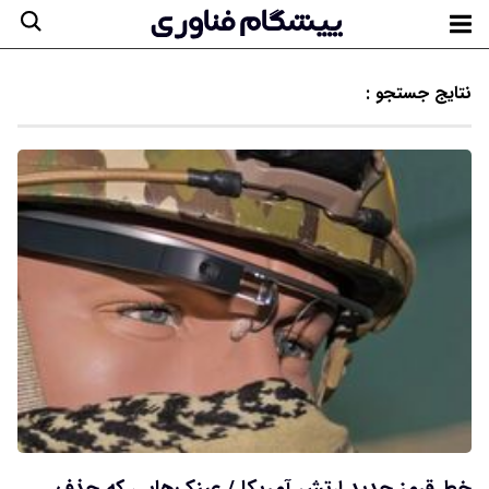
نتایج جستجو :