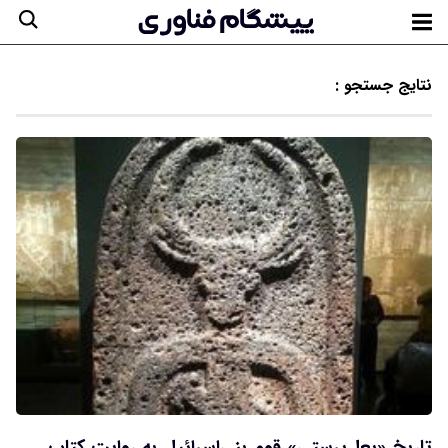
نتایج جستجو :