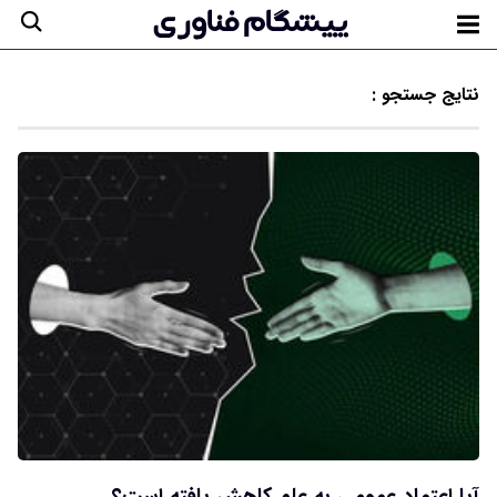
نتایج جستجو :