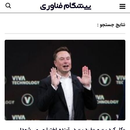
نتایج جستجو :