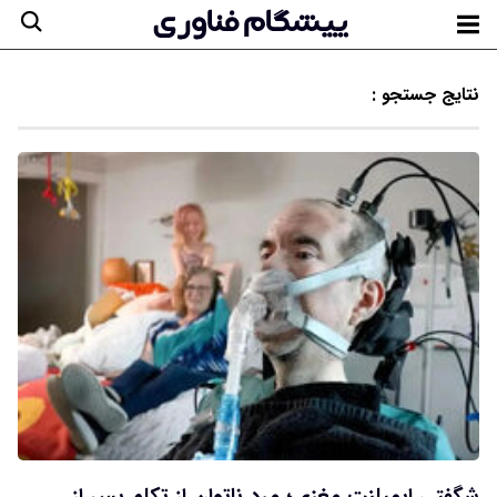
نتایج جستجو :