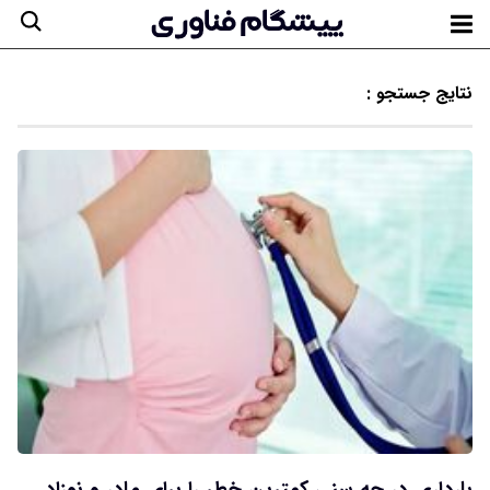
نتایج جستجو :