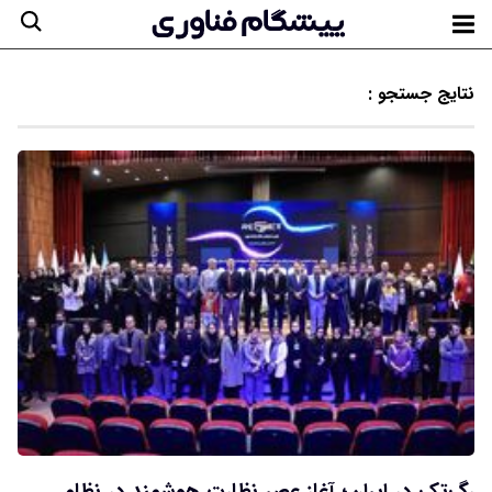
نتایج جستجو :