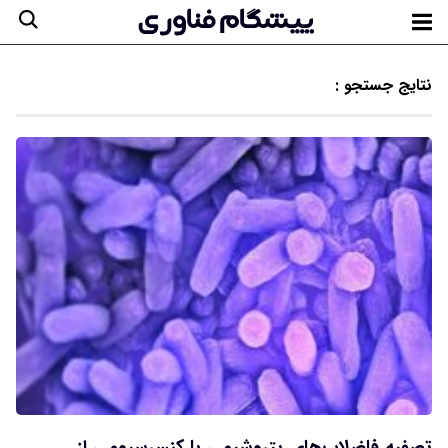
نتایج جستجو :