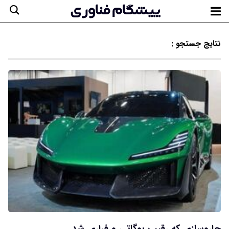
نتایج جستجو :