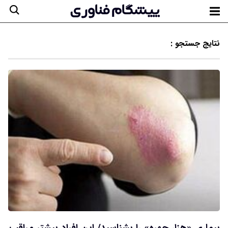
نتایج جستجو :