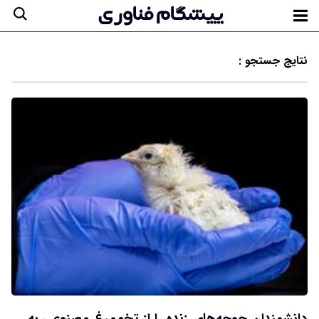
نتایج جستجو :