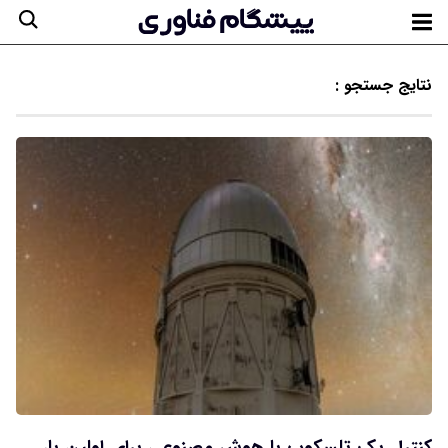
نتایج جستجو :